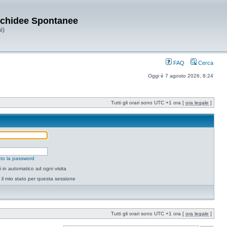
Orchidee Spontanee
i)
FAQ
Cerca
Oggi è 7 agosto 2026, 8:24
Tutti gli orari sono UTC +1 ora [
ora legale
]
to la password
 in automatico ad ogni visita
il mio stato per questa sessione
Tutti gli orari sono UTC +1 ora [
ora legale
]