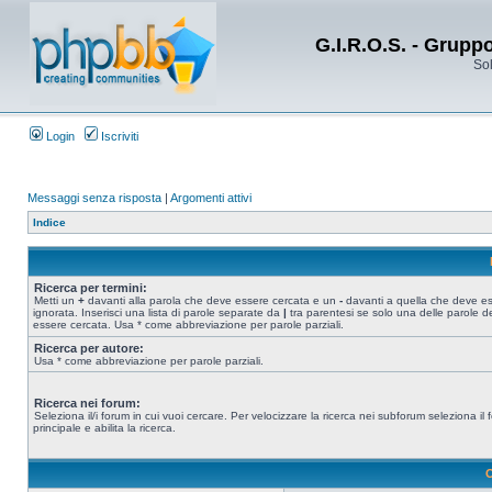
G.I.R.O.S. - Grupp
Sol
Login
Iscriviti
Messaggi senza risposta
|
Argomenti attivi
Indice
Ricerca per termini:
Metti un
+
davanti alla parola che deve essere cercata e un
-
davanti a quella che deve e
ignorata. Inserisci una lista di parole separate da
|
tra parentesi se solo una delle parole d
essere cercata. Usa * come abbreviazione per parole parziali.
Ricerca per autore:
Usa * come abbreviazione per parole parziali.
Ricerca nei forum:
Seleziona il/i forum in cui vuoi cercare. Per velocizzare la ricerca nei subforum seleziona il
principale e abilita la ricerca.
O