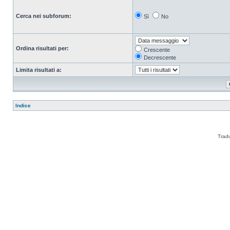
Cerca nei subforum:
Sì
No
Ordina risultati per:
Crescente
Decrescente
Limita risultati a:
Indice
Trad