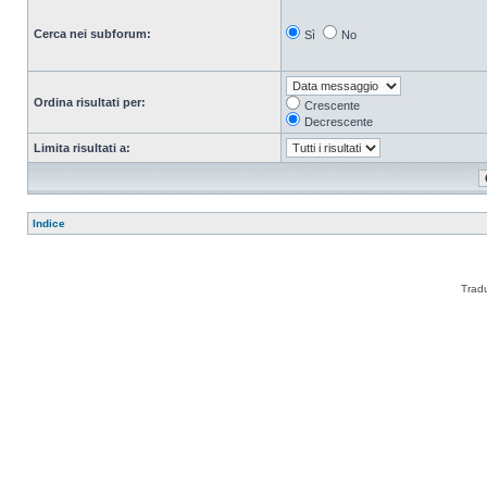
Cerca nei subforum:
Sì
No
Ordina risultati per:
Crescente
Decrescente
Limita risultati a:
Indice
Trad