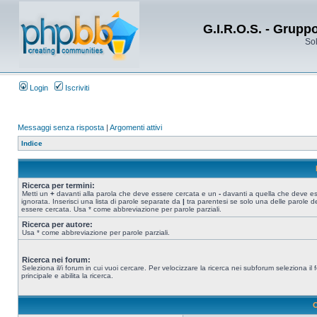
G.I.R.O.S. - Grupp
Sol
Login
Iscriviti
Messaggi senza risposta
|
Argomenti attivi
Indice
Ricerca per termini:
Metti un
+
davanti alla parola che deve essere cercata e un
-
davanti a quella che deve e
ignorata. Inserisci una lista di parole separate da
|
tra parentesi se solo una delle parole d
essere cercata. Usa * come abbreviazione per parole parziali.
Ricerca per autore:
Usa * come abbreviazione per parole parziali.
Ricerca nei forum:
Seleziona il/i forum in cui vuoi cercare. Per velocizzare la ricerca nei subforum seleziona il
principale e abilita la ricerca.
O