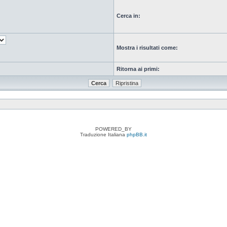
Cerca in:
Mostra i risultati come:
Ritorna ai primi:
POWERED_BY
Traduzione Italiana
phpBB.it