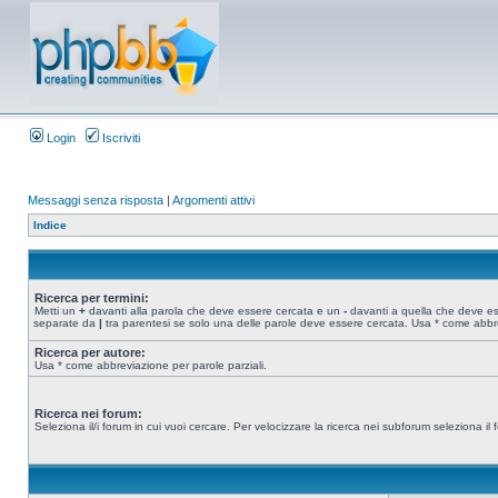
Login
Iscriviti
Messaggi senza risposta
|
Argomenti attivi
Indice
Ricerca per termini:
Metti un
+
davanti alla parola che deve essere cercata e un
-
davanti a quella che deve esse
separate da
|
tra parentesi se solo una delle parole deve essere cercata. Usa * come abbre
Ricerca per autore:
Usa * come abbreviazione per parole parziali.
Ricerca nei forum:
Seleziona il/i forum in cui vuoi cercare. Per velocizzare la ricerca nei subforum seleziona il f