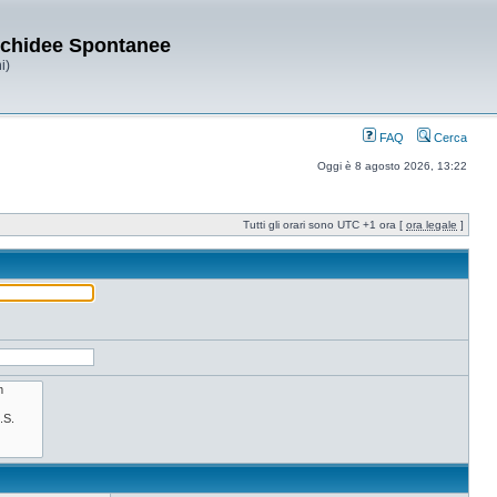
Orchidee Spontanee
i)
FAQ
Cerca
Oggi è 8 agosto 2026, 13:22
Tutti gli orari sono UTC +1 ora [
ora legale
]