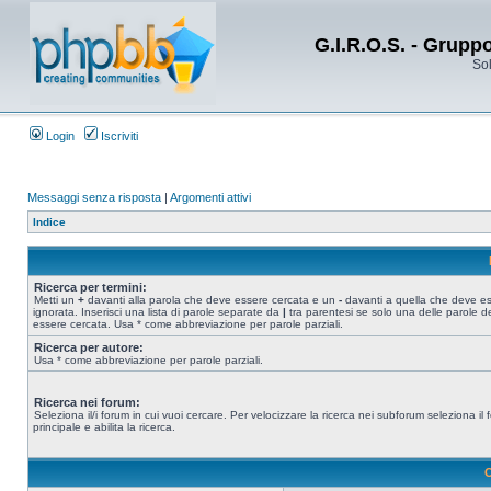
G.I.R.O.S. - Grupp
Sol
Login
Iscriviti
Messaggi senza risposta
|
Argomenti attivi
Indice
Ricerca per termini:
Metti un
+
davanti alla parola che deve essere cercata e un
-
davanti a quella che deve e
ignorata. Inserisci una lista di parole separate da
|
tra parentesi se solo una delle parole d
essere cercata. Usa * come abbreviazione per parole parziali.
Ricerca per autore:
Usa * come abbreviazione per parole parziali.
Ricerca nei forum:
Seleziona il/i forum in cui vuoi cercare. Per velocizzare la ricerca nei subforum seleziona il
principale e abilita la ricerca.
O