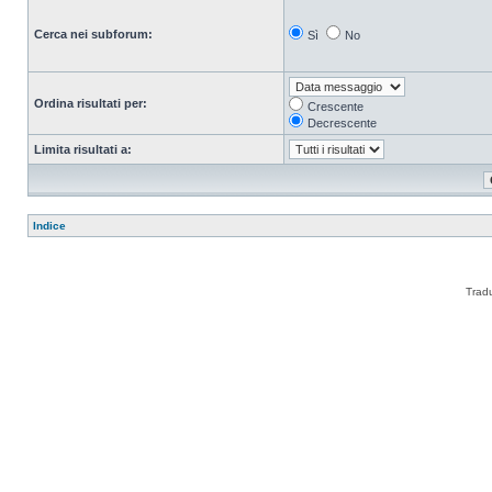
Cerca nei subforum:
Sì
No
Ordina risultati per:
Crescente
Decrescente
Limita risultati a:
Indice
Trad