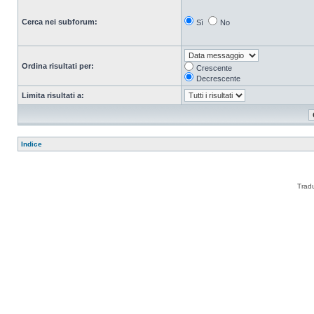
Cerca nei subforum:
Sì
No
Ordina risultati per:
Crescente
Decrescente
Limita risultati a:
Indice
Trad