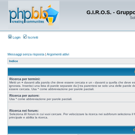
G.I.R.O.S. - Grupp
Sol
Login
Iscriviti
Messaggi senza risposta
|
Argomenti attivi
Indice
Ricerca per termini:
Metti un
+
davanti alla parola che deve essere cercata e un
-
davanti a quella che deve e
ignorata. Inserisci una lista di parole separate da
|
tra parentesi se solo una delle parole d
essere cercata. Usa * come abbreviazione per parole parziali.
Ricerca per autore:
Usa * come abbreviazione per parole parziali.
Ricerca nei forum:
Seleziona il/i forum in cui vuoi cercare. Per velocizzare la ricerca nei subforum seleziona il
principale e abilita la ricerca.
O