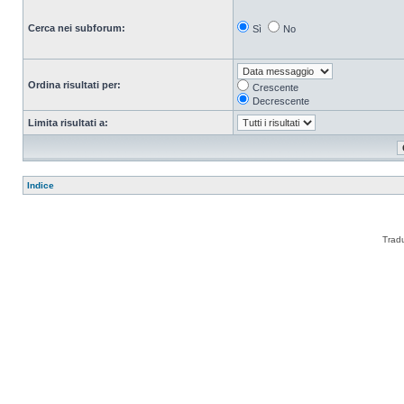
Cerca nei subforum:
Sì
No
Ordina risultati per:
Crescente
Decrescente
Limita risultati a:
Indice
Trad