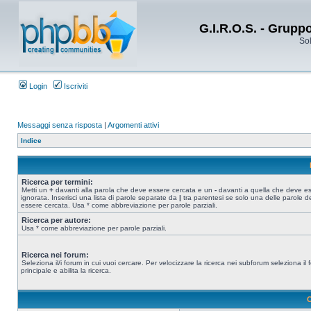
G.I.R.O.S. - Grupp
Sol
Login
Iscriviti
Messaggi senza risposta
|
Argomenti attivi
Indice
Ricerca per termini:
Metti un
+
davanti alla parola che deve essere cercata e un
-
davanti a quella che deve e
ignorata. Inserisci una lista di parole separate da
|
tra parentesi se solo una delle parole d
essere cercata. Usa * come abbreviazione per parole parziali.
Ricerca per autore:
Usa * come abbreviazione per parole parziali.
Ricerca nei forum:
Seleziona il/i forum in cui vuoi cercare. Per velocizzare la ricerca nei subforum seleziona il
principale e abilita la ricerca.
O