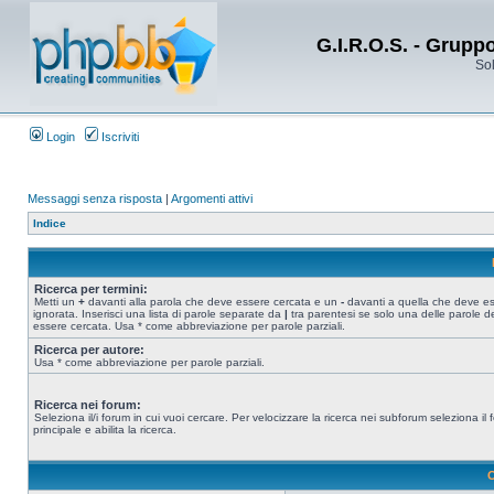
G.I.R.O.S. - Grupp
Sol
Login
Iscriviti
Messaggi senza risposta
|
Argomenti attivi
Indice
Ricerca per termini:
Metti un
+
davanti alla parola che deve essere cercata e un
-
davanti a quella che deve e
ignorata. Inserisci una lista di parole separate da
|
tra parentesi se solo una delle parole d
essere cercata. Usa * come abbreviazione per parole parziali.
Ricerca per autore:
Usa * come abbreviazione per parole parziali.
Ricerca nei forum:
Seleziona il/i forum in cui vuoi cercare. Per velocizzare la ricerca nei subforum seleziona il
principale e abilita la ricerca.
O