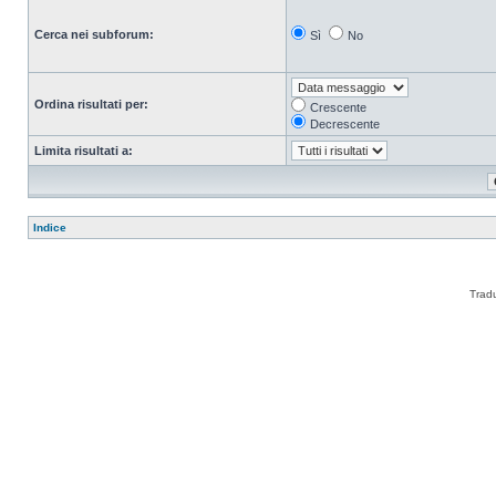
Cerca nei subforum:
Sì
No
Ordina risultati per:
Crescente
Decrescente
Limita risultati a:
Indice
Trad