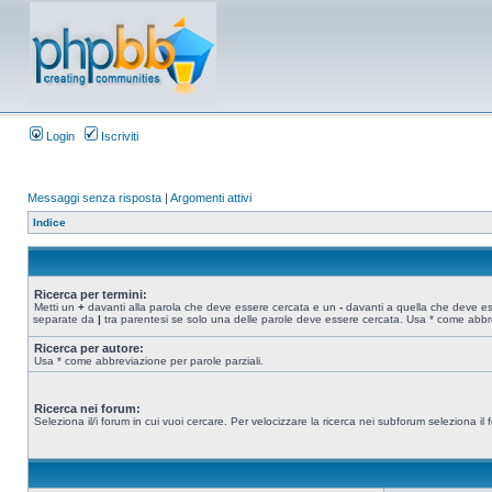
Login
Iscriviti
Messaggi senza risposta
|
Argomenti attivi
Indice
Ricerca per termini:
Metti un
+
davanti alla parola che deve essere cercata e un
-
davanti a quella che deve esse
separate da
|
tra parentesi se solo una delle parole deve essere cercata. Usa * come abbre
Ricerca per autore:
Usa * come abbreviazione per parole parziali.
Ricerca nei forum:
Seleziona il/i forum in cui vuoi cercare. Per velocizzare la ricerca nei subforum seleziona il f