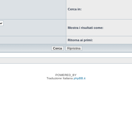
Cerca in:
Mostra i risultati come:
Ritorna ai primi:
POWERED_BY
Traduzione Italiana
phpBB.it