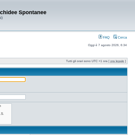
Orchidee Spontanee
i)
FAQ
Cerca
Oggi è 7 agosto 2026, 6:34
Tutti gli orari sono UTC +1 ora [
ora legale
]