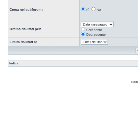
Cerca nei subforum:
Sì
No
Ordina risultati per:
Crescente
Decrescente
Limita risultati a:
Indice
Trad