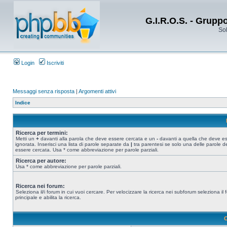
G.I.R.O.S. - Grupp
Sol
Login
Iscriviti
Messaggi senza risposta
|
Argomenti attivi
Indice
Ricerca per termini:
Metti un
+
davanti alla parola che deve essere cercata e un
-
davanti a quella che deve e
ignorata. Inserisci una lista di parole separate da
|
tra parentesi se solo una delle parole d
essere cercata. Usa * come abbreviazione per parole parziali.
Ricerca per autore:
Usa * come abbreviazione per parole parziali.
Ricerca nei forum:
Seleziona il/i forum in cui vuoi cercare. Per velocizzare la ricerca nei subforum seleziona il
principale e abilita la ricerca.
O