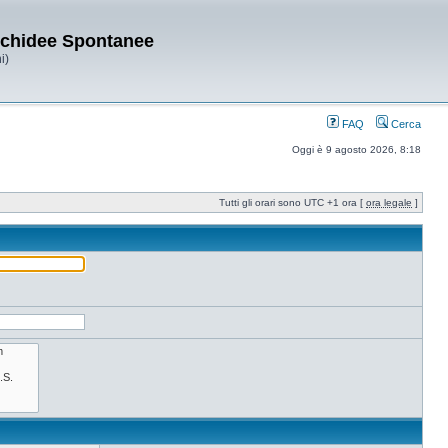
Orchidee Spontanee
i)
FAQ
Cerca
Oggi è 9 agosto 2026, 8:18
Tutti gli orari sono UTC +1 ora [
ora legale
]