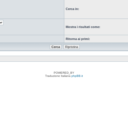
Cerca in:
Mostra i risultati come:
Ritorna ai primi:
POWERED_BY
Traduzione Italiana
phpBB.it