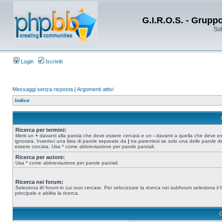
G.I.R.O.S. - Grupp
Sol
Login
Iscriviti
Messaggi senza risposta
|
Argomenti attivi
Indice
Ricerca per termini:
Metti un
+
davanti alla parola che deve essere cercata e un
-
davanti a quella che deve e
ignorata. Inserisci una lista di parole separate da
|
tra parentesi se solo una delle parole d
essere cercata. Usa * come abbreviazione per parole parziali.
Ricerca per autore:
Usa * come abbreviazione per parole parziali.
Ricerca nei forum:
Seleziona il/i forum in cui vuoi cercare. Per velocizzare la ricerca nei subforum seleziona il
principale e abilita la ricerca.
O