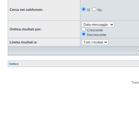
Cerca nei subforum:
Sì
No
Ordina risultati per:
Crescente
Decrescente
Limita risultati a:
Indice
Trad