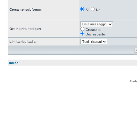
Cerca nei subforum:
Sì
No
Ordina risultati per:
Crescente
Decrescente
Limita risultati a:
Indice
Trad