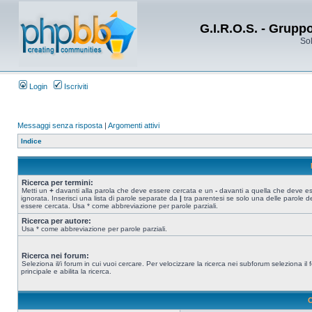
G.I.R.O.S. - Grupp
Sol
Login
Iscriviti
Messaggi senza risposta
|
Argomenti attivi
Indice
Ricerca per termini:
Metti un
+
davanti alla parola che deve essere cercata e un
-
davanti a quella che deve e
ignorata. Inserisci una lista di parole separate da
|
tra parentesi se solo una delle parole d
essere cercata. Usa * come abbreviazione per parole parziali.
Ricerca per autore:
Usa * come abbreviazione per parole parziali.
Ricerca nei forum:
Seleziona il/i forum in cui vuoi cercare. Per velocizzare la ricerca nei subforum seleziona il
principale e abilita la ricerca.
O