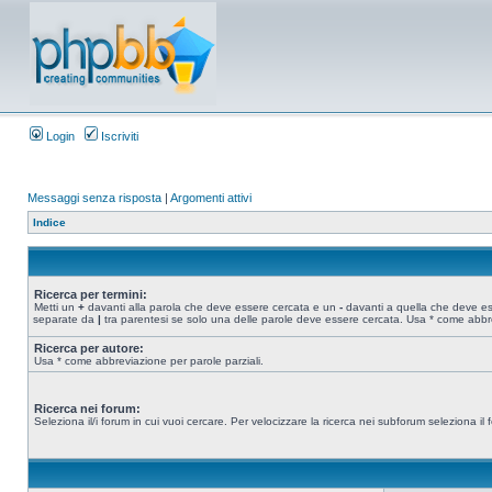
Login
Iscriviti
Messaggi senza risposta
|
Argomenti attivi
Indice
Ricerca per termini:
Metti un
+
davanti alla parola che deve essere cercata e un
-
davanti a quella che deve esse
separate da
|
tra parentesi se solo una delle parole deve essere cercata. Usa * come abbre
Ricerca per autore:
Usa * come abbreviazione per parole parziali.
Ricerca nei forum:
Seleziona il/i forum in cui vuoi cercare. Per velocizzare la ricerca nei subforum seleziona il f