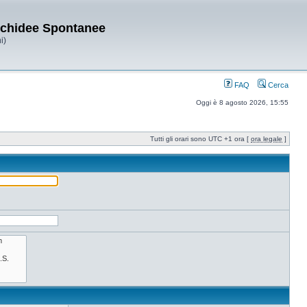
Orchidee Spontanee
i)
FAQ
Cerca
Oggi è 8 agosto 2026, 15:55
Tutti gli orari sono UTC +1 ora [
ora legale
]