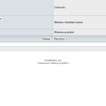
Cerca in:
Mostra i risultati come:
Ritorna ai primi:
POWERED_BY
Traduzione Italiana
phpBB.it