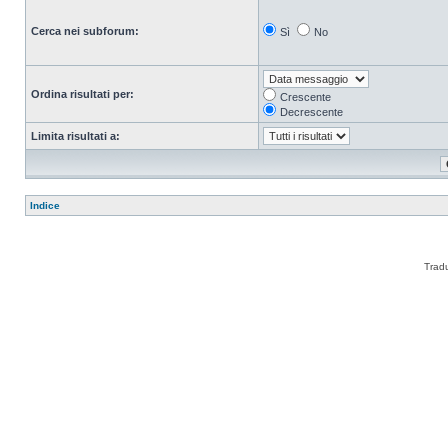
Cerca nei subforum:
Sì
No
Ordina risultati per:
Crescente
Decrescente
Limita risultati a:
Indice
Trad