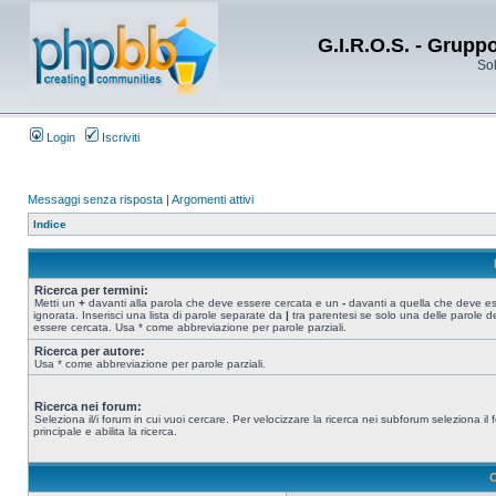
G.I.R.O.S. - Grupp
Sol
Login
Iscriviti
Messaggi senza risposta
|
Argomenti attivi
Indice
Ricerca per termini:
Metti un
+
davanti alla parola che deve essere cercata e un
-
davanti a quella che deve e
ignorata. Inserisci una lista di parole separate da
|
tra parentesi se solo una delle parole d
essere cercata. Usa * come abbreviazione per parole parziali.
Ricerca per autore:
Usa * come abbreviazione per parole parziali.
Ricerca nei forum:
Seleziona il/i forum in cui vuoi cercare. Per velocizzare la ricerca nei subforum seleziona il
principale e abilita la ricerca.
O