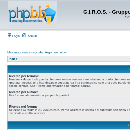
G.I.R.O.S. - Grupp
Sol
Login
Iscriviti
Messaggi senza risposta
|
Argomenti attivi
Indice
Ricerca per termini:
Metti un
+
davanti alla parola che deve essere cercata e un
-
davanti a quella che deve e
ignorata. Inserisci una lista di parole separate da
|
tra parentesi se solo una delle parole d
essere cercata. Usa * come abbreviazione per parole parziali.
Ricerca per autore:
Usa * come abbreviazione per parole parziali.
Ricerca nei forum:
Seleziona il/i forum in cui vuoi cercare. Per velocizzare la ricerca nei subforum seleziona il
principale e abilita la ricerca.
O