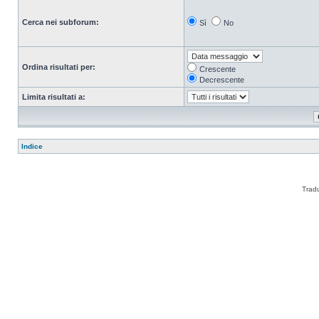
Cerca nei subforum:
Sì
No
Ordina risultati per:
Crescente
Decrescente
Limita risultati a:
Indice
Trad