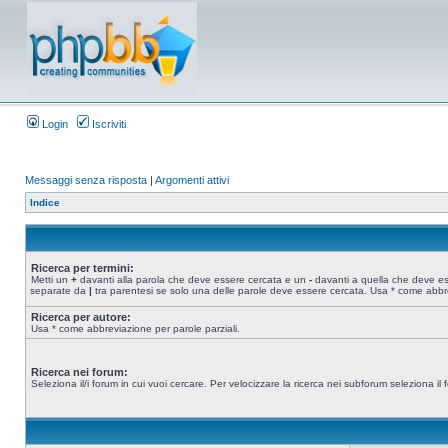
Login
Iscriviti
Messaggi senza risposta
|
Argomenti attivi
Indice
Ricerca per termini:
Metti un
+
davanti alla parola che deve essere cercata e un
-
davanti a quella che deve esse
separate da
|
tra parentesi se solo una delle parole deve essere cercata. Usa * come abbre
Ricerca per autore:
Usa * come abbreviazione per parole parziali.
Ricerca nei forum:
Seleziona il/i forum in cui vuoi cercare. Per velocizzare la ricerca nei subforum seleziona il f