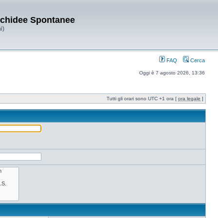
Orchidee Spontanee
i)
FAQ
Cerca
Oggi è 7 agosto 2026, 13:36
Tutti gli orari sono UTC +1 ora [
ora legale
]