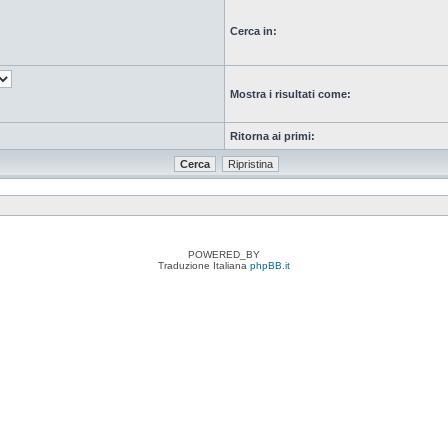
Cerca in:
Mostra i risultati come:
Ritorna ai primi:
POWERED_BY
Traduzione Italiana
phpBB.it