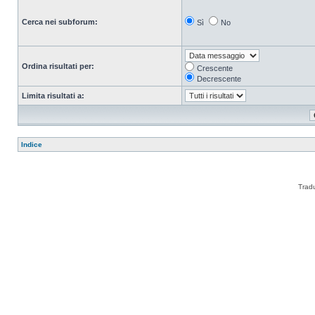
Cerca nei subforum:
Sì
No
Ordina risultati per:
Crescente
Decrescente
Limita risultati a:
Indice
Trad