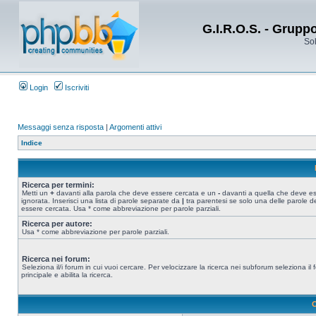
G.I.R.O.S. - Grupp
Sol
Login
Iscriviti
Messaggi senza risposta
|
Argomenti attivi
Indice
Ricerca per termini:
Metti un
+
davanti alla parola che deve essere cercata e un
-
davanti a quella che deve e
ignorata. Inserisci una lista di parole separate da
|
tra parentesi se solo una delle parole d
essere cercata. Usa * come abbreviazione per parole parziali.
Ricerca per autore:
Usa * come abbreviazione per parole parziali.
Ricerca nei forum:
Seleziona il/i forum in cui vuoi cercare. Per velocizzare la ricerca nei subforum seleziona il
principale e abilita la ricerca.
O