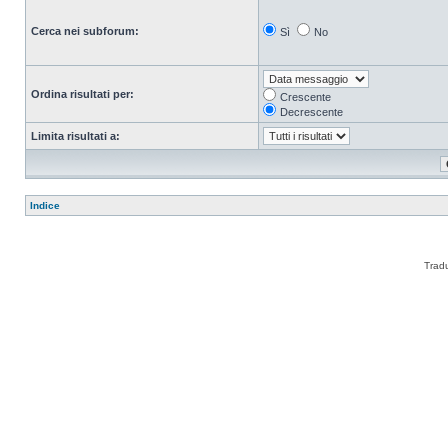
Cerca nei subforum:
Sì
No
Ordina risultati per:
Crescente
Decrescente
Limita risultati a:
Indice
Trad