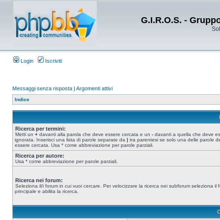
G.I.R.O.S. - Grupp
Sol
Login
Iscriviti
Messaggi senza risposta
|
Argomenti attivi
Indice
Ricerca per termini:
Metti un
+
davanti alla parola che deve essere cercata e un
-
davanti a quella che deve e
ignorata. Inserisci una lista di parole separate da
|
tra parentesi se solo una delle parole d
essere cercata. Usa * come abbreviazione per parole parziali.
Ricerca per autore:
Usa * come abbreviazione per parole parziali.
Ricerca nei forum:
Seleziona il/i forum in cui vuoi cercare. Per velocizzare la ricerca nei subforum seleziona il
principale e abilita la ricerca.
O