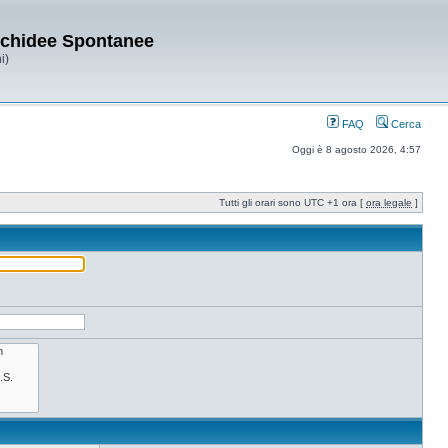
Orchidee Spontanee
i)
FAQ
Cerca
Oggi è 8 agosto 2026, 4:57
Tutti gli orari sono UTC +1 ora [
ora legale
]