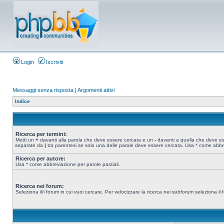
Login
Iscriviti
Messaggi senza risposta
|
Argomenti attivi
Indice
Ricerca per termini:
Metti un
+
davanti alla parola che deve essere cercata e un
-
davanti a quella che deve esse
separate da
|
tra parentesi se solo una delle parole deve essere cercata. Usa * come abbre
Ricerca per autore:
Usa * come abbreviazione per parole parziali.
Ricerca nei forum:
Seleziona il/i forum in cui vuoi cercare. Per velocizzare la ricerca nei subforum seleziona il f