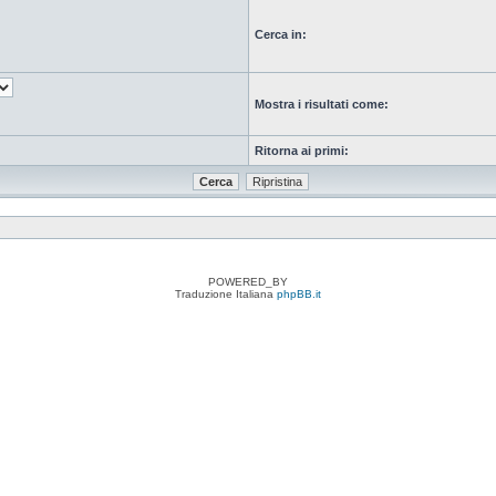
Cerca in:
Mostra i risultati come:
Ritorna ai primi:
POWERED_BY
Traduzione Italiana
phpBB.it