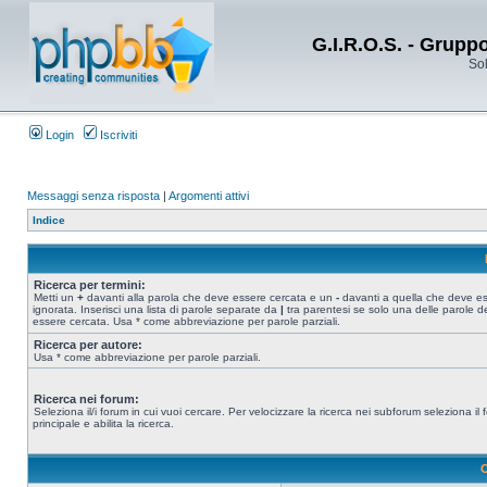
G.I.R.O.S. - Grupp
Sol
Login
Iscriviti
Messaggi senza risposta
|
Argomenti attivi
Indice
Ricerca per termini:
Metti un
+
davanti alla parola che deve essere cercata e un
-
davanti a quella che deve e
ignorata. Inserisci una lista di parole separate da
|
tra parentesi se solo una delle parole d
essere cercata. Usa * come abbreviazione per parole parziali.
Ricerca per autore:
Usa * come abbreviazione per parole parziali.
Ricerca nei forum:
Seleziona il/i forum in cui vuoi cercare. Per velocizzare la ricerca nei subforum seleziona il
principale e abilita la ricerca.
O