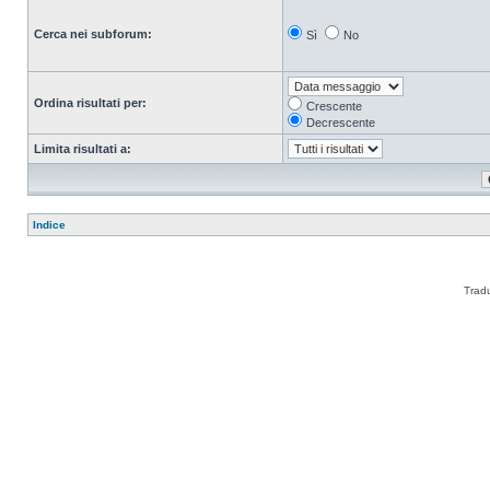
Cerca nei subforum:
Sì
No
Ordina risultati per:
Crescente
Decrescente
Limita risultati a:
Indice
Trad