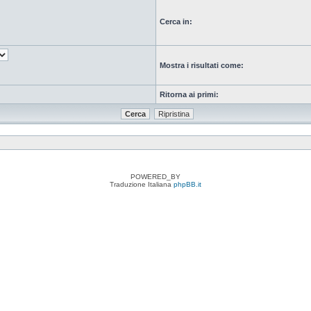
Cerca in:
Mostra i risultati come:
Ritorna ai primi:
POWERED_BY
Traduzione Italiana
phpBB.it