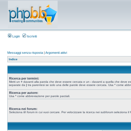
Login
Iscriviti
Messaggi senza risposta
|
Argomenti attivi
Indice
Ricerca per termini:
Metti un
+
davanti alla parola che deve essere cercata e un
-
davanti a quella che deve esse
separate da
|
tra parentesi se solo una delle parole deve essere cercata. Usa * come abbre
Ricerca per autore:
Usa * come abbreviazione per parole parziali.
Ricerca nei forum:
Seleziona il/i forum in cui vuoi cercare. Per velocizzare la ricerca nei subforum seleziona il f