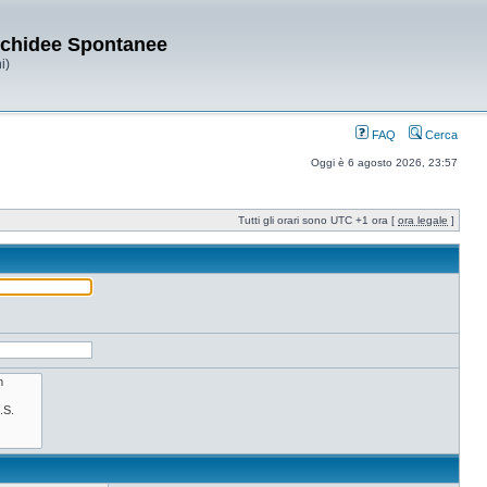
Orchidee Spontanee
i)
FAQ
Cerca
Oggi è 6 agosto 2026, 23:57
Tutti gli orari sono UTC +1 ora [
ora legale
]