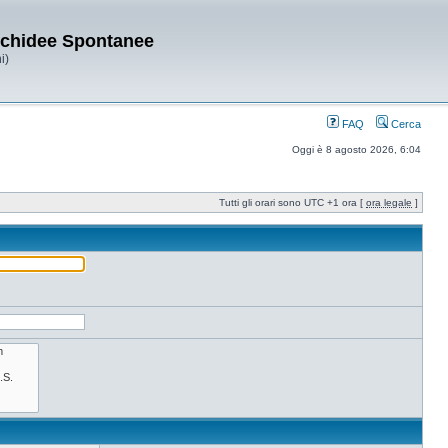
Orchidee Spontanee
i)
FAQ
Cerca
Oggi è 8 agosto 2026, 6:04
Tutti gli orari sono UTC +1 ora [
ora legale
]