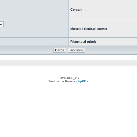
Cerca in:
Mostra i risultati come:
Ritorna ai primi:
POWERED_BY
Traduzione Italiana
phpBB.it