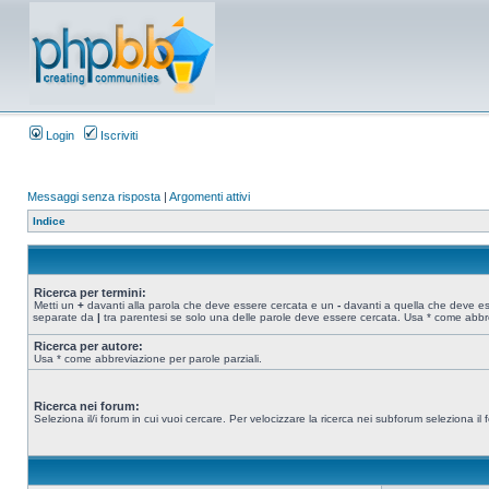
Login
Iscriviti
Messaggi senza risposta
|
Argomenti attivi
Indice
Ricerca per termini:
Metti un
+
davanti alla parola che deve essere cercata e un
-
davanti a quella che deve esse
separate da
|
tra parentesi se solo una delle parole deve essere cercata. Usa * come abbre
Ricerca per autore:
Usa * come abbreviazione per parole parziali.
Ricerca nei forum:
Seleziona il/i forum in cui vuoi cercare. Per velocizzare la ricerca nei subforum seleziona il f