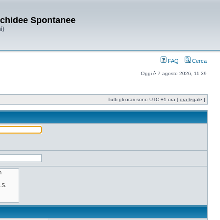
Orchidee Spontanee
i)
FAQ
Cerca
Oggi è 7 agosto 2026, 11:39
Tutti gli orari sono UTC +1 ora [
ora legale
]