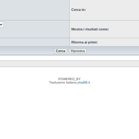
Cerca in:
Mostra i risultati come:
Ritorna ai primi:
POWERED_BY
Traduzione Italiana
phpBB.it