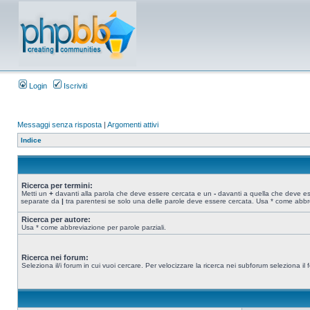
Login
Iscriviti
Messaggi senza risposta
|
Argomenti attivi
Indice
Ricerca per termini:
Metti un
+
davanti alla parola che deve essere cercata e un
-
davanti a quella che deve esse
separate da
|
tra parentesi se solo una delle parole deve essere cercata. Usa * come abbre
Ricerca per autore:
Usa * come abbreviazione per parole parziali.
Ricerca nei forum:
Seleziona il/i forum in cui vuoi cercare. Per velocizzare la ricerca nei subforum seleziona il f