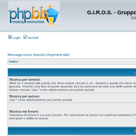
G.I.R.O.S. - Grupp
Sol
Login
Iscriviti
Messaggi senza risposta
|
Argomenti attivi
Indice
Ricerca per termini:
Metti un
+
davanti alla parola che deve essere cercata e un
-
davanti a quella che deve e
ignorata. Inserisci una lista di parole separate da
|
tra parentesi se solo una delle parole d
essere cercata. Usa * come abbreviazione per parole parziali.
Ricerca per autore:
Usa * come abbreviazione per parole parziali.
Ricerca nei forum:
Seleziona il/i forum in cui vuoi cercare. Per velocizzare la ricerca nei subforum seleziona il
principale e abilita la ricerca.
O