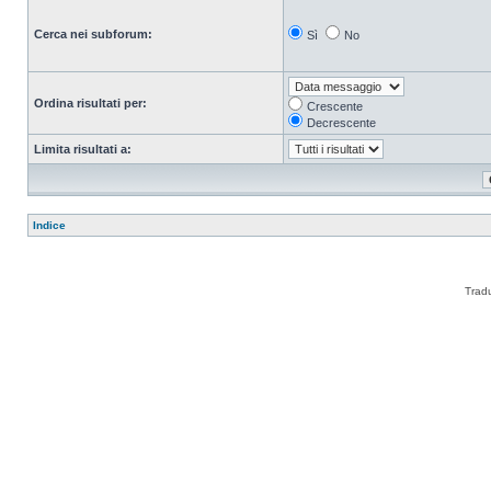
Cerca nei subforum:
Sì
No
Ordina risultati per:
Crescente
Decrescente
Limita risultati a:
Indice
Trad