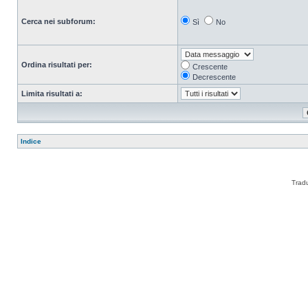
Cerca nei subforum:
Sì
No
Ordina risultati per:
Crescente
Decrescente
Limita risultati a:
Indice
Trad