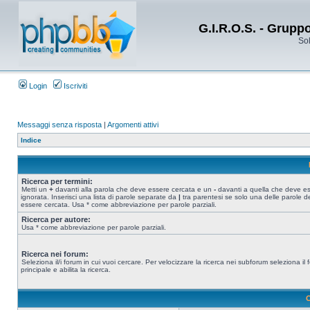
G.I.R.O.S. - Grupp
Sol
Login
Iscriviti
Messaggi senza risposta
|
Argomenti attivi
Indice
Ricerca per termini:
Metti un
+
davanti alla parola che deve essere cercata e un
-
davanti a quella che deve e
ignorata. Inserisci una lista di parole separate da
|
tra parentesi se solo una delle parole d
essere cercata. Usa * come abbreviazione per parole parziali.
Ricerca per autore:
Usa * come abbreviazione per parole parziali.
Ricerca nei forum:
Seleziona il/i forum in cui vuoi cercare. Per velocizzare la ricerca nei subforum seleziona il
principale e abilita la ricerca.
O