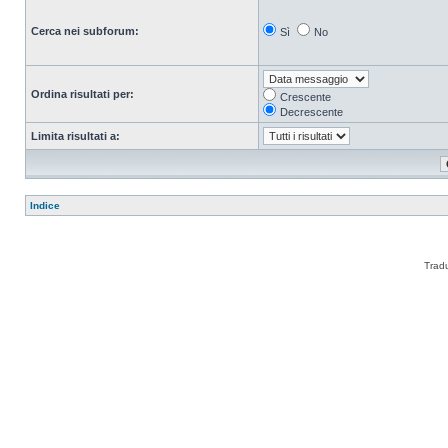
Cerca nei subforum:
Sì
No
Ordina risultati per:
Crescente
Decrescente
Limita risultati a:
Indice
Trad