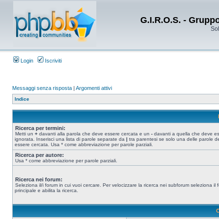
G.I.R.O.S. - Grupp
Sol
Login
Iscriviti
Messaggi senza risposta
|
Argomenti attivi
Indice
Ricerca per termini:
Metti un
+
davanti alla parola che deve essere cercata e un
-
davanti a quella che deve e
ignorata. Inserisci una lista di parole separate da
|
tra parentesi se solo una delle parole d
essere cercata. Usa * come abbreviazione per parole parziali.
Ricerca per autore:
Usa * come abbreviazione per parole parziali.
Ricerca nei forum:
Seleziona il/i forum in cui vuoi cercare. Per velocizzare la ricerca nei subforum seleziona il
principale e abilita la ricerca.
O