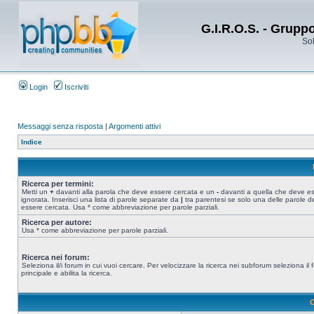
G.I.R.O.S. - Grupp
Sol
Login
Iscriviti
Messaggi senza risposta
|
Argomenti attivi
Indice
Ricerca per termini:
Metti un
+
davanti alla parola che deve essere cercata e un
-
davanti a quella che deve e
ignorata. Inserisci una lista di parole separate da
|
tra parentesi se solo una delle parole d
essere cercata. Usa * come abbreviazione per parole parziali.
Ricerca per autore:
Usa * come abbreviazione per parole parziali.
Ricerca nei forum:
Seleziona il/i forum in cui vuoi cercare. Per velocizzare la ricerca nei subforum seleziona il
principale e abilita la ricerca.
O