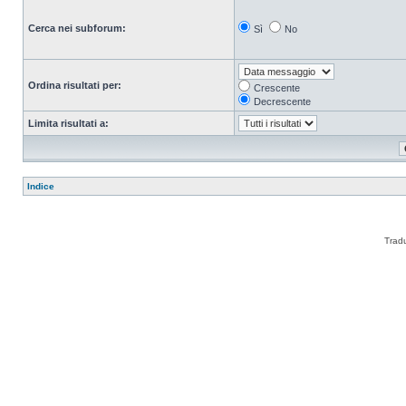
Cerca nei subforum:
Sì
No
Ordina risultati per:
Crescente
Decrescente
Limita risultati a:
Indice
Trad