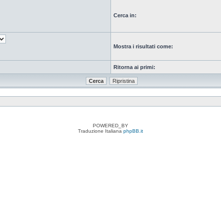
Cerca in:
Mostra i risultati come:
Ritorna ai primi:
POWERED_BY
Traduzione Italiana
phpBB.it