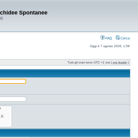
Orchidee Spontanee
i)
FAQ
Cerca
Oggi è 7 agosto 2026, 1:59
Tutti gli orari sono UTC +1 ora [
ora legale
]