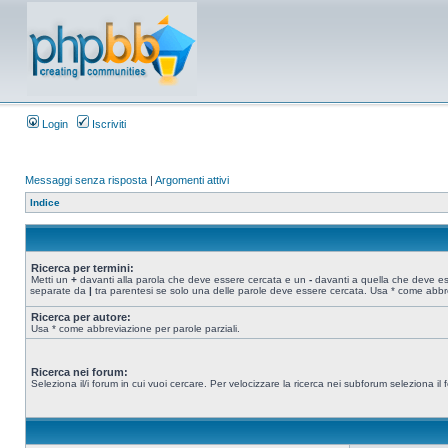
Login
Iscriviti
Messaggi senza risposta
|
Argomenti attivi
Indice
Ricerca per termini:
Metti un
+
davanti alla parola che deve essere cercata e un
-
davanti a quella che deve esse
separate da
|
tra parentesi se solo una delle parole deve essere cercata. Usa * come abbre
Ricerca per autore:
Usa * come abbreviazione per parole parziali.
Ricerca nei forum:
Seleziona il/i forum in cui vuoi cercare. Per velocizzare la ricerca nei subforum seleziona il f