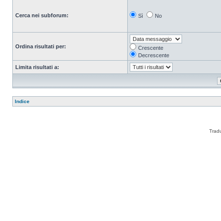
Cerca nei subforum:
Sì
No
Ordina risultati per:
Crescente
Decrescente
Limita risultati a:
Indice
Trad