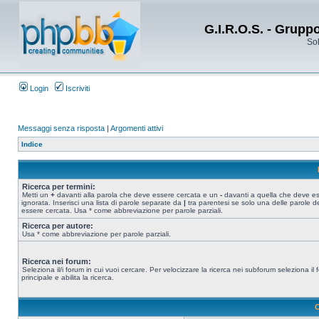
G.I.R.O.S. - Grupp
Sol
Login
Iscriviti
Messaggi senza risposta
|
Argomenti attivi
Indice
Ricerca per termini:
Metti un
+
davanti alla parola che deve essere cercata e un
-
davanti a quella che deve e
ignorata. Inserisci una lista di parole separate da
|
tra parentesi se solo una delle parole d
essere cercata. Usa * come abbreviazione per parole parziali.
Ricerca per autore:
Usa * come abbreviazione per parole parziali.
Ricerca nei forum:
Seleziona il/i forum in cui vuoi cercare. Per velocizzare la ricerca nei subforum seleziona il
principale e abilita la ricerca.
O