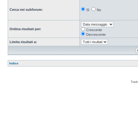
Cerca nei subforum:
Sì
No
Ordina risultati per:
Crescente
Decrescente
Limita risultati a:
Indice
Trad