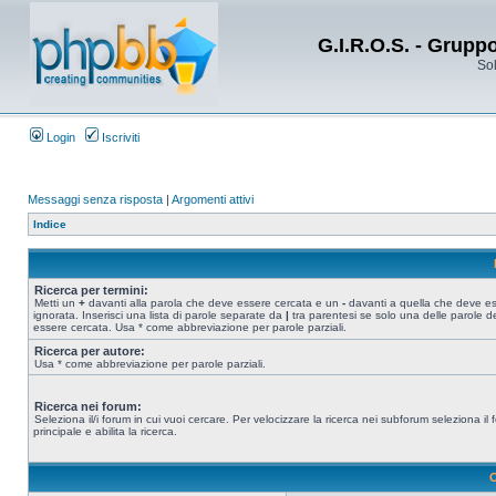
G.I.R.O.S. - Grupp
Sol
Login
Iscriviti
Messaggi senza risposta
|
Argomenti attivi
Indice
Ricerca per termini:
Metti un
+
davanti alla parola che deve essere cercata e un
-
davanti a quella che deve e
ignorata. Inserisci una lista di parole separate da
|
tra parentesi se solo una delle parole d
essere cercata. Usa * come abbreviazione per parole parziali.
Ricerca per autore:
Usa * come abbreviazione per parole parziali.
Ricerca nei forum:
Seleziona il/i forum in cui vuoi cercare. Per velocizzare la ricerca nei subforum seleziona il
principale e abilita la ricerca.
O