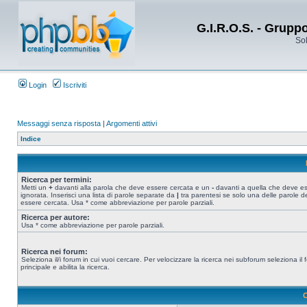
G.I.R.O.S. - Grupp
Sol
Login
Iscriviti
Messaggi senza risposta
|
Argomenti attivi
Indice
Ricerca per termini:
Metti un
+
davanti alla parola che deve essere cercata e un
-
davanti a quella che deve e
ignorata. Inserisci una lista di parole separate da
|
tra parentesi se solo una delle parole d
essere cercata. Usa * come abbreviazione per parole parziali.
Ricerca per autore:
Usa * come abbreviazione per parole parziali.
Ricerca nei forum:
Seleziona il/i forum in cui vuoi cercare. Per velocizzare la ricerca nei subforum seleziona il
principale e abilita la ricerca.
O