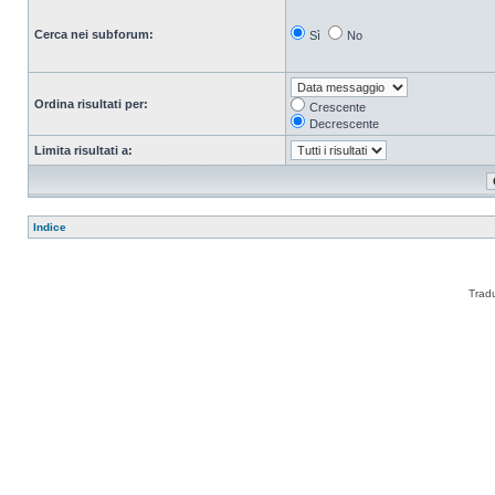
Cerca nei subforum:
Sì
No
Ordina risultati per:
Crescente
Decrescente
Limita risultati a:
Indice
Trad