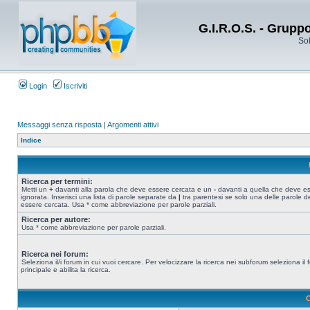
G.I.R.O.S. - Grupp
Sol
Login
Iscriviti
Messaggi senza risposta
|
Argomenti attivi
Indice
Ricerca per termini:
Metti un
+
davanti alla parola che deve essere cercata e un
-
davanti a quella che deve e
ignorata. Inserisci una lista di parole separate da
|
tra parentesi se solo una delle parole d
essere cercata. Usa * come abbreviazione per parole parziali.
Ricerca per autore:
Usa * come abbreviazione per parole parziali.
Ricerca nei forum:
Seleziona il/i forum in cui vuoi cercare. Per velocizzare la ricerca nei subforum seleziona il
principale e abilita la ricerca.
O