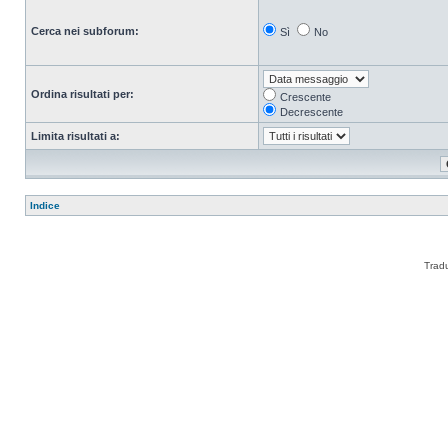
Cerca nei subforum:
Sì
No
Ordina risultati per:
Crescente
Decrescente
Limita risultati a:
Indice
Trad