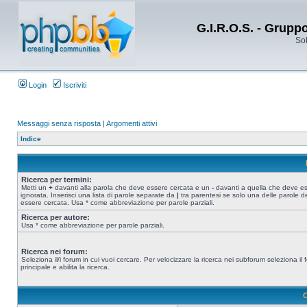
G.I.R.O.S. - Grupp
Sol
Login
Iscriviti
Messaggi senza risposta
|
Argomenti attivi
Indice
Ricerca per termini:
Metti un
+
davanti alla parola che deve essere cercata e un
-
davanti a quella che deve e
ignorata. Inserisci una lista di parole separate da
|
tra parentesi se solo una delle parole d
essere cercata. Usa * come abbreviazione per parole parziali.
Ricerca per autore:
Usa * come abbreviazione per parole parziali.
Ricerca nei forum:
Seleziona il/i forum in cui vuoi cercare. Per velocizzare la ricerca nei subforum seleziona il
principale e abilita la ricerca.
O