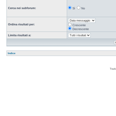
Cerca nei subforum:
Sì
No
Ordina risultati per:
Crescente
Decrescente
Limita risultati a:
Indice
Trad