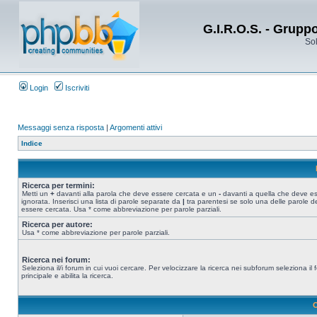
G.I.R.O.S. - Grupp
Sol
Login
Iscriviti
Messaggi senza risposta
|
Argomenti attivi
Indice
Ricerca per termini:
Metti un
+
davanti alla parola che deve essere cercata e un
-
davanti a quella che deve e
ignorata. Inserisci una lista di parole separate da
|
tra parentesi se solo una delle parole d
essere cercata. Usa * come abbreviazione per parole parziali.
Ricerca per autore:
Usa * come abbreviazione per parole parziali.
Ricerca nei forum:
Seleziona il/i forum in cui vuoi cercare. Per velocizzare la ricerca nei subforum seleziona il
principale e abilita la ricerca.
O