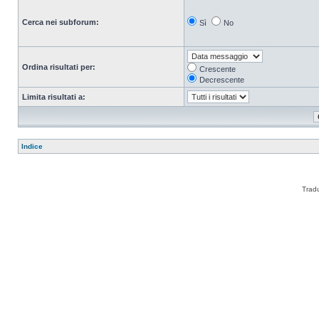
Cerca nei subforum:
Sì
No
Ordina risultati per:
Crescente
Decrescente
Limita risultati a:
Indice
Trad