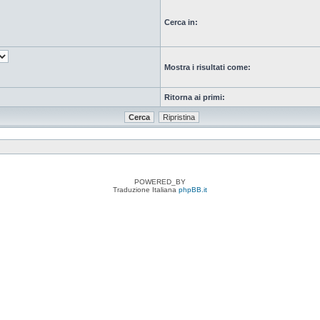
Cerca in:
Mostra i risultati come:
Ritorna ai primi:
POWERED_BY
Traduzione Italiana
phpBB.it