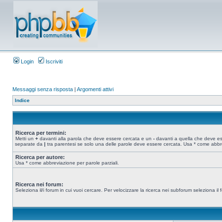
Login
Iscriviti
Messaggi senza risposta
|
Argomenti attivi
Indice
Ricerca per termini:
Metti un
+
davanti alla parola che deve essere cercata e un
-
davanti a quella che deve esse
separate da
|
tra parentesi se solo una delle parole deve essere cercata. Usa * come abbre
Ricerca per autore:
Usa * come abbreviazione per parole parziali.
Ricerca nei forum:
Seleziona il/i forum in cui vuoi cercare. Per velocizzare la ricerca nei subforum seleziona il f