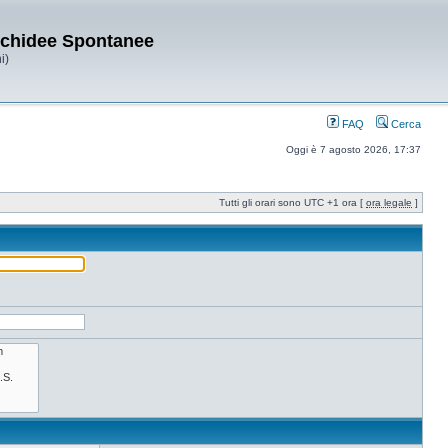
Orchidee Spontanee
i)
FAQ
Cerca
Oggi è 7 agosto 2026, 17:37
Tutti gli orari sono UTC +1 ora [
ora legale
]