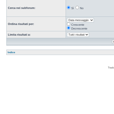
Cerca nei subforum:
Sì
No
Ordina risultati per:
Crescente
Decrescente
Limita risultati a:
Indice
Trad