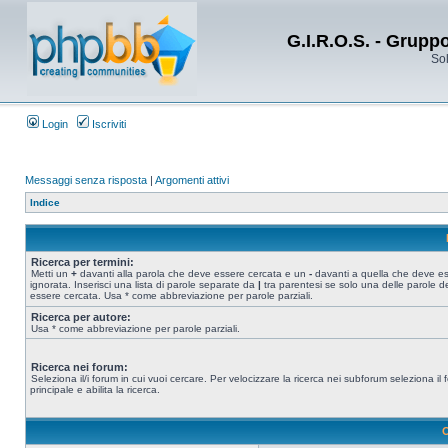
G.I.R.O.S. - Grupp
Sol
Login
Iscriviti
Messaggi senza risposta
|
Argomenti attivi
Indice
Ricerca per termini:
Metti un
+
davanti alla parola che deve essere cercata e un
-
davanti a quella che deve e
ignorata. Inserisci una lista di parole separate da
|
tra parentesi se solo una delle parole d
essere cercata. Usa * come abbreviazione per parole parziali.
Ricerca per autore:
Usa * come abbreviazione per parole parziali.
Ricerca nei forum:
Seleziona il/i forum in cui vuoi cercare. Per velocizzare la ricerca nei subforum seleziona il
principale e abilita la ricerca.
O