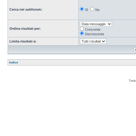
Cerca nei subforum:
Sì
No
Ordina risultati per:
Crescente
Decrescente
Limita risultati a:
Indice
Trad