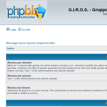
G.I.R.O.S. - Grupp
Sol
Login
Iscriviti
Messaggi senza risposta
|
Argomenti attivi
Indice
Ricerca per termini:
Metti un
+
davanti alla parola che deve essere cercata e un
-
davanti a quella che deve e
ignorata. Inserisci una lista di parole separate da
|
tra parentesi se solo una delle parole d
essere cercata. Usa * come abbreviazione per parole parziali.
Ricerca per autore:
Usa * come abbreviazione per parole parziali.
Ricerca nei forum:
Seleziona il/i forum in cui vuoi cercare. Per velocizzare la ricerca nei subforum seleziona il
principale e abilita la ricerca.
O