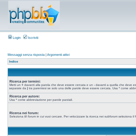
Login
Iscriviti
Messaggi senza risposta
|
Argomenti attivi
Indice
Ricerca per termini:
Metti un
+
davanti alla parola che deve essere cercata e un
-
davanti a quella che deve esse
separate da
|
tra parentesi se solo una delle parole deve essere cercata. Usa * come abbre
Ricerca per autore:
Usa * come abbreviazione per parole parziali.
Ricerca nei forum:
Seleziona il/i forum in cui vuoi cercare. Per velocizzare la ricerca nei subforum seleziona il f