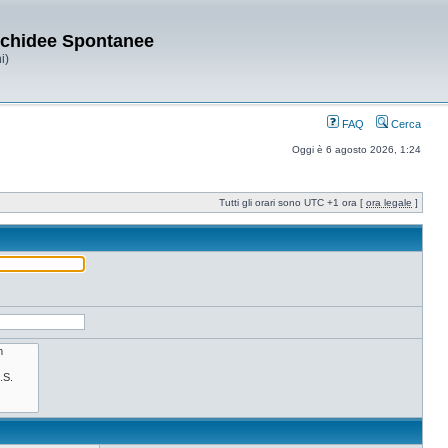
Orchidee Spontanee
i)
FAQ
Cerca
Oggi è 6 agosto 2026, 1:24
Tutti gli orari sono UTC +1 ora [
ora legale
]