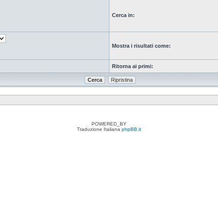
Cerca in:
Mostra i risultati come:
Ritorna ai primi:
POWERED_BY
Traduzione Italiana
phpBB.it