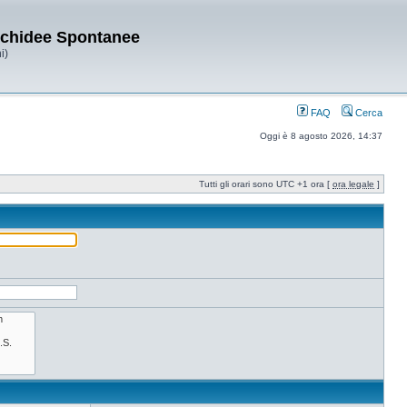
Orchidee Spontanee
i)
FAQ
Cerca
Oggi è 8 agosto 2026, 14:37
Tutti gli orari sono UTC +1 ora [
ora legale
]