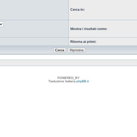
Cerca in:
Mostra i risultati come:
Ritorna ai primi:
POWERED_BY
Traduzione Italiana
phpBB.it