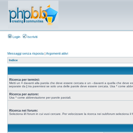
Login
Iscriviti
Messaggi senza risposta
|
Argomenti attivi
Indice
Ricerca per termini:
Metti un
+
davanti alla parola che deve essere cercata e un
-
davanti a quella che deve esse
separate da
|
tra parentesi se solo una delle parole deve essere cercata. Usa * come abbre
Ricerca per autore:
Usa * come abbreviazione per parole parziali.
Ricerca nei forum:
Seleziona il/i forum in cui vuoi cercare. Per velocizzare la ricerca nei subforum seleziona il f