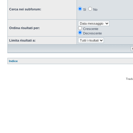
Cerca nei subforum:
Sì
No
Ordina risultati per:
Crescente
Decrescente
Limita risultati a:
Indice
Trad