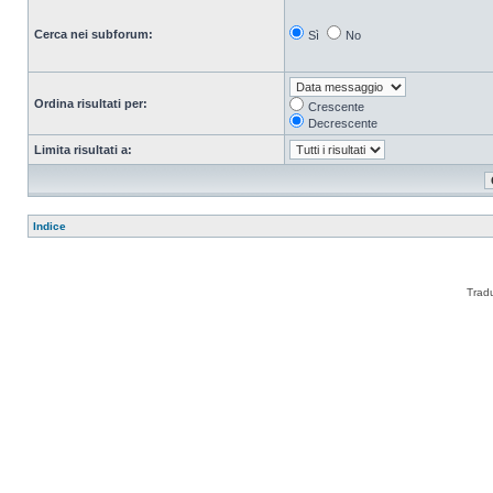
Cerca nei subforum:
Sì
No
Ordina risultati per:
Crescente
Decrescente
Limita risultati a:
Indice
Trad