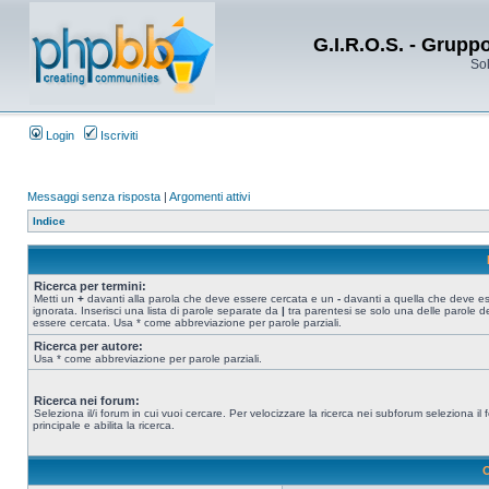
G.I.R.O.S. - Grupp
Sol
Login
Iscriviti
Messaggi senza risposta
|
Argomenti attivi
Indice
Ricerca per termini:
Metti un
+
davanti alla parola che deve essere cercata e un
-
davanti a quella che deve e
ignorata. Inserisci una lista di parole separate da
|
tra parentesi se solo una delle parole d
essere cercata. Usa * come abbreviazione per parole parziali.
Ricerca per autore:
Usa * come abbreviazione per parole parziali.
Ricerca nei forum:
Seleziona il/i forum in cui vuoi cercare. Per velocizzare la ricerca nei subforum seleziona il
principale e abilita la ricerca.
O