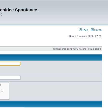
Orchidee Spontanee
i)
FAQ
Cerca
Oggi è 7 agosto 2026, 22:21
Tutti gli orari sono UTC +1 ora [
ora legale
]