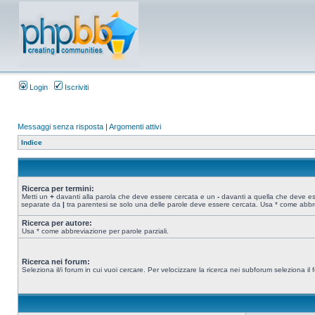
Login
Iscriviti
Messaggi senza risposta
|
Argomenti attivi
Indice
Ricerca per termini:
Metti un
+
davanti alla parola che deve essere cercata e un
-
davanti a quella che deve esse
separate da
|
tra parentesi se solo una delle parole deve essere cercata. Usa * come abbre
Ricerca per autore:
Usa * come abbreviazione per parole parziali.
Ricerca nei forum:
Seleziona il/i forum in cui vuoi cercare. Per velocizzare la ricerca nei subforum seleziona il f