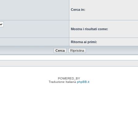
Cerca in:
Mostra i risultati come:
Ritorna ai primi:
POWERED_BY
Traduzione Italiana
phpBB.it