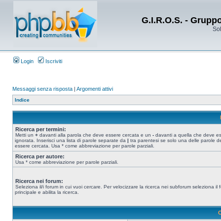
G.I.R.O.S. - Grupp
Sol
Login
Iscriviti
Messaggi senza risposta
|
Argomenti attivi
Indice
Ricerca per termini:
Metti un
+
davanti alla parola che deve essere cercata e un
-
davanti a quella che deve e
ignorata. Inserisci una lista di parole separate da
|
tra parentesi se solo una delle parole d
essere cercata. Usa * come abbreviazione per parole parziali.
Ricerca per autore:
Usa * come abbreviazione per parole parziali.
Ricerca nei forum:
Seleziona il/i forum in cui vuoi cercare. Per velocizzare la ricerca nei subforum seleziona il
principale e abilita la ricerca.
O