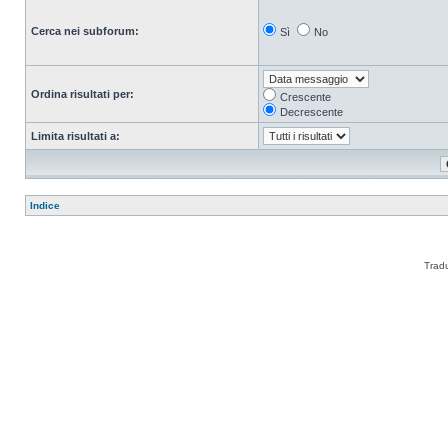
Cerca nei subforum:
Sì
No
Ordina risultati per:
Crescente
Decrescente
Limita risultati a:
Indice
Trad