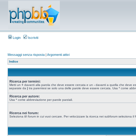
Login
Iscriviti
Messaggi senza risposta
|
Argomenti attivi
Indice
Ricerca per termini:
Metti un
+
davanti alla parola che deve essere cercata e un
-
davanti a quella che deve esse
separate da
|
tra parentesi se solo una delle parole deve essere cercata. Usa * come abbre
Ricerca per autore:
Usa * come abbreviazione per parole parziali.
Ricerca nei forum:
Seleziona il/i forum in cui vuoi cercare. Per velocizzare la ricerca nei subforum seleziona il f