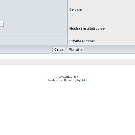
Cerca in:
Mostra i risultati come:
Ritorna ai primi:
POWERED_BY
Traduzione Italiana
phpBB.it