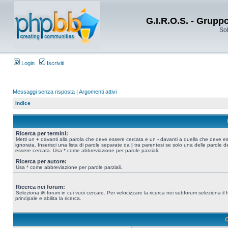
G.I.R.O.S. - Grupp
Sol
Login
Iscriviti
Messaggi senza risposta
|
Argomenti attivi
Indice
Ricerca per termini:
Metti un
+
davanti alla parola che deve essere cercata e un
-
davanti a quella che deve e
ignorata. Inserisci una lista di parole separate da
|
tra parentesi se solo una delle parole d
essere cercata. Usa * come abbreviazione per parole parziali.
Ricerca per autore:
Usa * come abbreviazione per parole parziali.
Ricerca nei forum:
Seleziona il/i forum in cui vuoi cercare. Per velocizzare la ricerca nei subforum seleziona il
principale e abilita la ricerca.
O