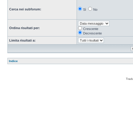
Cerca nei subforum:
Sì
No
Ordina risultati per:
Crescente
Decrescente
Limita risultati a:
Indice
Trad