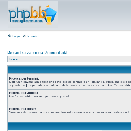
Login
Iscriviti
Messaggi senza risposta
|
Argomenti attivi
Indice
Ricerca per termini:
Metti un
+
davanti alla parola che deve essere cercata e un
-
davanti a quella che deve esse
separate da
|
tra parentesi se solo una delle parole deve essere cercata. Usa * come abbre
Ricerca per autore:
Usa * come abbreviazione per parole parziali.
Ricerca nei forum:
Seleziona il/i forum in cui vuoi cercare. Per velocizzare la ricerca nei subforum seleziona il f