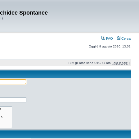
Orchidee Spontanee
i)
FAQ
Cerca
Oggi è 9 agosto 2026, 13:02
Tutti gli orari sono UTC +1 ora [
ora legale
]