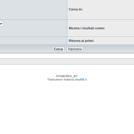
Cerca in:
Mostra i risultati come:
Ritorna ai primi:
POWERED_BY
Traduzione Italiana
phpBB.it