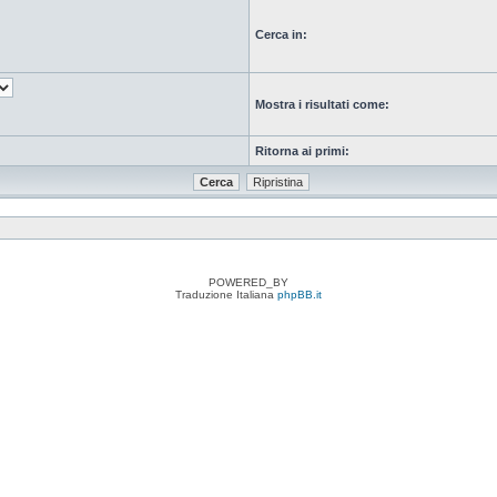
Cerca in:
Mostra i risultati come:
Ritorna ai primi:
POWERED_BY
Traduzione Italiana
phpBB.it