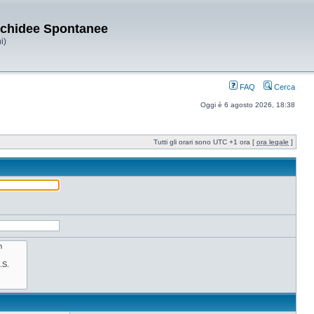
Orchidee Spontanee
i)
FAQ
Cerca
Oggi è 6 agosto 2026, 18:38
Tutti gli orari sono UTC +1 ora [
ora legale
]