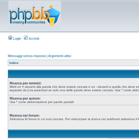
Login
Iscriviti
Messaggi senza risposta
|
Argomenti attivi
Indice
Ricerca per termini:
Metti un
+
davanti alla parola che deve essere cercata e un
-
davanti a quella che deve esse
separate da
|
tra parentesi se solo una delle parole deve essere cercata. Usa * come abbre
Ricerca per autore:
Usa * come abbreviazione per parole parziali.
Ricerca nei forum:
Seleziona il/i forum in cui vuoi cercare. Per velocizzare la ricerca nei subforum seleziona il f