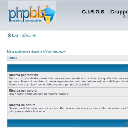
G.I.R.O.S. - Grupp
Sol
Login
Iscriviti
Messaggi senza risposta
|
Argomenti attivi
Indice
Ricerca per termini:
Metti un
+
davanti alla parola che deve essere cercata e un
-
davanti a quella che deve e
ignorata. Inserisci una lista di parole separate da
|
tra parentesi se solo una delle parole d
essere cercata. Usa * come abbreviazione per parole parziali.
Ricerca per autore:
Usa * come abbreviazione per parole parziali.
Ricerca nei forum:
Seleziona il/i forum in cui vuoi cercare. Per velocizzare la ricerca nei subforum seleziona il
principale e abilita la ricerca.
O