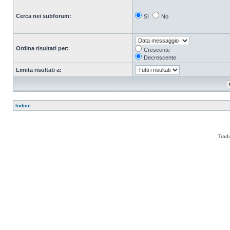
Cerca nei subforum:
Sì
No
Ordina risultati per:
Crescente
Decrescente
Limita risultati a:
Indice
Trad