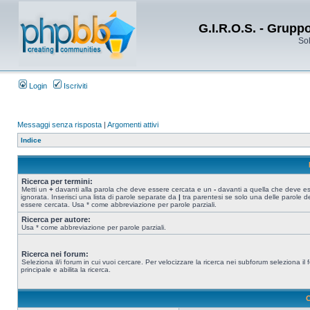
G.I.R.O.S. - Grupp
Sol
Login
Iscriviti
Messaggi senza risposta
|
Argomenti attivi
Indice
Ricerca per termini:
Metti un
+
davanti alla parola che deve essere cercata e un
-
davanti a quella che deve e
ignorata. Inserisci una lista di parole separate da
|
tra parentesi se solo una delle parole d
essere cercata. Usa * come abbreviazione per parole parziali.
Ricerca per autore:
Usa * come abbreviazione per parole parziali.
Ricerca nei forum:
Seleziona il/i forum in cui vuoi cercare. Per velocizzare la ricerca nei subforum seleziona il
principale e abilita la ricerca.
O